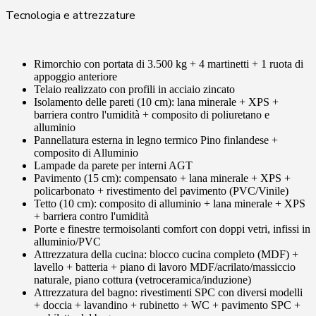
Tecnologia e attrezzature
Rimorchio con portata di 3.500 kg + 4 martinetti + 1 ruota di
appoggio anteriore
Telaio realizzato con profili in acciaio zincato
Isolamento delle pareti (10 cm): lana minerale + XPS +
barriera contro l'umidità + composito di poliuretano e
alluminio
Pannellatura esterna in legno termico Pino finlandese +
composito di Alluminio
Lampade da parete per interni AGT
Pavimento (15 cm): compensato + lana minerale + XPS +
policarbonato + rivestimento del pavimento (PVC/Vinile)
Tetto (10 cm): composito di alluminio + lana minerale + XPS
+ barriera contro l'umidità
Porte e finestre termoisolanti comfort con doppi vetri, infissi in
alluminio/PVC
Attrezzatura della cucina: blocco cucina completo (MDF) +
lavello + batteria + piano di lavoro MDF/acrilato/massiccio
naturale, piano cottura (vetroceramica/induzione)
Attrezzatura del bagno: rivestimenti SPC con diversi modelli
+ doccia + lavandino + rubinetto + WC + pavimento SPC +