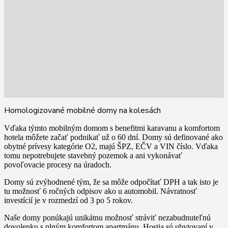
Homologizované mobilné domy na kolesách
Vďaka týmto mobilným domom s benefitmi karavanu a komfortom
hotela môžete začať podnikať už o 60 dní. Domy sú definované ako
obytné prívesy kategórie O2, majú ŠPZ, EČV a VIN číslo. Vďaka
tomu nepotrebujete stavebný pozemok a ani vykonávať
povoľovacie procesy na úradoch.
Domy sú zvýhodnené tým, že sa môže odpočítať DPH a tak isto je
tu možnosť 6 ročných odpisov ako u automobil. Návratnosť
investícií je v rozmedzí od 3 po 5 rokov.
Naše domy ponúkajú unikátnu možnosť stráviť nezabudnuteľnú
dovolenku s plným komfortom apartmánu. Hostia sú ubytovaní v