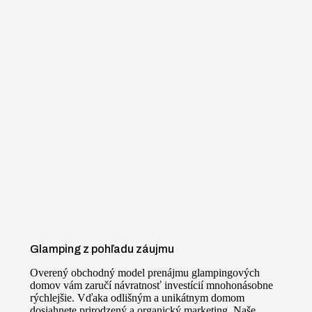
Glamping z pohľadu záujmu
Overený obchodný model prenájmu glampingových
domov vám zaručí návratnosť investícií mnohonásobne
rýchlejšie. Vďaka odlišným a unikátnym domom
dosiahnete prirodzený a organický marketing. Naše