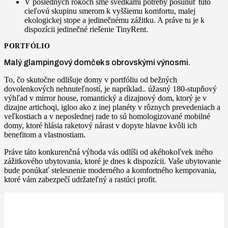
V posledných rokoch sme svedkami potreby posunúť túto
cieľovú skupinu smerom k vyššiemu komfortu, malej
ekologickej stope a jedinečnému zážitku. A práve tu je k
dispozícii jedinečné riešenie TinyRent.
PORTFÓLIO
Malý glampingový domček s obrovskými výnosmi.
To, čo skutočne odlišuje domy v portfóliu od bežných
dovolenkových nehnuteľností, je napríklad.. úžasný 180-stupňový
výhľad v mirror house, romantický a dizajnový dom, ktorý je v
dizajne artichoqi, igloo ako z inej planéty v rôznych prevedeniach a
veľkostiach a v neposlednej rade to sú homologizované mobilné
domy, ktoré hlásia raketový nárast v dopyte hlavne kvôli ich
benefitom a vlastnostiam.
Práve táto konkurenčná výhoda vás odlíši od akéhokoľvek iného
zážitkového ubytovania, ktoré je dnes k dispozícii. Vaše ubytovanie
bude ponúkať stelesnenie moderného a komfortného kempovania,
ktoré vám zabezpečí udržateľný a rastúci profit.