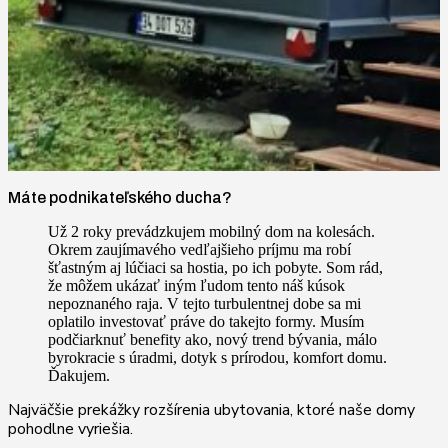
Máte podnikateľského ducha?
Už 2 roky prevádzkujem mobilný dom na kolesách.
Okrem zaujímavého vedľajšieho príjmu ma robí
šťastným aj lúčiaci sa hostia, po ich pobyte. Som rád,
že môžem ukázať iným ľudom tento náš kúsok
nepoznaného raja. V tejto turbulentnej dobe sa mi
oplatilo investovať práve do takejto formy. Musím
podčiarknuť benefity ako, nový trend bývania, málo
byrokracie s úradmi, dotyk s prírodou, komfort domu.
Ďakujem.
Najväčšie prekážky rozšírenia ubytovania, ktoré naše domy
pohodlne vyriešia.