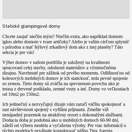
Statické glampingové domy
Chcete zaujať niečím iným? Niečím extra, ako napríklad domom
igloo alebo domom v tvare artičoky? Alebo je vašim cieľom splynúť
s prírodou a mať štýlový zrkadlový dom ako z inej planéty? Táto
sekcia je pre vás!
Výber domov v našom portfóliu je založený na kvalitnom
spracovaní celej stavby, odolnosti materiálov a výnimočnému
dizajnu. Navrhnuté pre zážitok od prvého momentu. Odlišnosťou od
kolesových mobilných domov je ich statickosť, teda pevné spojenie
so zemou. Tieto domy sú zväčša na spevnenom povrchu ako je
terasa z drevené podkladu, zemné vruty a iné. Domy vo veľkostiach
od 10m2 po 150m2.
Ich jedinečný a nezvyčajný dizajn vám zaručí väčšiu spokojnosť a
rast návštevnosti spojený s vyššími príjmami. Zmeňte váš
nenápadný pozemok na atraktívny rezort s dokonalými službami.
Dodacia doba je podobná ako u mobilných domoch 60-90 dní,
záleží od výberu modelu a vyťaženia výroby. Pre viac informácií o
týchto modeloch neváhajte kontaktovať nášho Tiny Agenta.