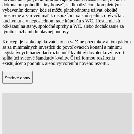
dokonalom pohodlí „tiny house“, s klimatizáciou, kompletným
vybavením domov, kde si môžu plnohodnotne užívať okolité
prostredie a zároveň mať k dispozícii luxusnú spálňu, obývačku,
kuchynku a v neposlednom rade kúpeľňu s WC. Hostia nie sú
odkázaní na stany, spoločné sprchy a WC, alebo dochádzanie za
týmito službami do hlavnej budovy.
Koncept je ľahko aplikovateľný na väčšine pozemkov a tým pádom
sa za minimálnych investícií do povoľovacích konaní a minimu
legislatívnych bariér darí rozbehnúť kvalitný dovolenkový rezort
spĺňajúci svetové štandardy kvality. Či už formou rozšírenia
existujúceho podniku, alebo vytvorením nového rezortu.
Statické domy