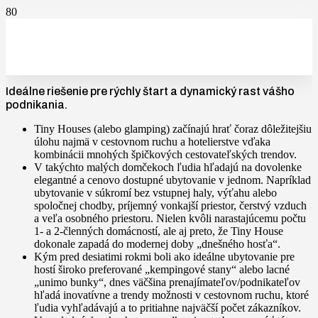
Ideálne riešenie pre rýchly štart a dynamický rast vášho
podnikania.
Tiny Houses (alebo glamping) začínajú hrať čoraz dôležitejšiu
úlohu najmä v cestovnom ruchu a hotelierstve vďaka
kombinácii mnohých špičkových cestovateľských trendov.
V takýchto malých domčekoch ľudia hľadajú na dovolenke
elegantné a cenovo dostupné ubytovanie v jednom. Napríklad
ubytovanie v súkromí bez vstupnej haly, výťahu alebo
spoločnej chodby, príjemný vonkajší priestor, čerstvý vzduch
a veľa osobného priestoru. Nielen kvôli narastajúcemu počtu
1- a 2-členných domácností, ale aj preto, že Tiny House
dokonale zapadá do modernej doby „dnešného hosťa“.
Kým pred desiatimi rokmi boli ako ideálne ubytovanie pre
hostí široko preferované „kempingové stany“ alebo lacné
„unimo bunky“, dnes väčšina prenajímateľov/podnikateľov
hľadá inovatívne a trendy možnosti v cestovnom ruchu, ktoré
ľudia vyhľadávajú a to pritiahne najväčší počet zákazníkov.