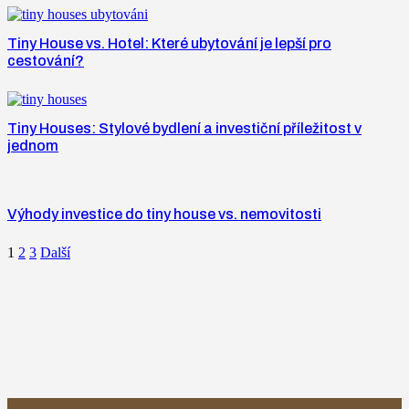
Tiny House vs. Hotel: Které ubytování je lepší pro
cestování?
Tiny Houses: Stylové bydlení a investiční příležitost v
jednom
Výhody investice do tiny house vs. nemovitosti
1
2
3
Další