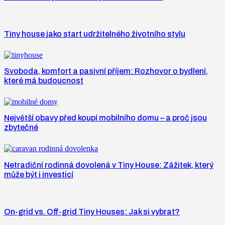
Tiny house jako start udržitelného životního stylu
Svoboda, komfort a pasivní příjem: Rozhovor o bydlení,
které má budoucnost
Největší obavy před koupí mobilního domu – a proč jsou
zbytečné
Netradiční rodinná dovolená v Tiny House: Zážitek, který
může být i investicí
On-grid vs. Off-grid Tiny Houses: Jak si vybrat?