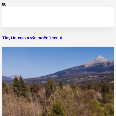
Tiny House za výnimočnú cenu!