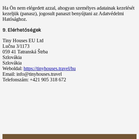
Ha Ön nem elégedett azzal, ahogyan személyes adatainak kezelését
kezeljük (panasz), jogosult panaszt benyújtani az Adatvédelmi
Hatósághoz.
9. Elérhetőségek
Tiny Houses EU Ltd
Lučna 3/1173
059 41 Tatranská Štrba
Szlovákia
Szlovákia
Weboldal:
https://tinyhouses.travel/hu
Email: info@tinyhouses.travel
Telefonszám: +421 905 318 672