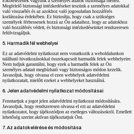
Elkötelezettek vagyunk a személyes adatok biztonsága mellett.
Megfelelő biztonsági intézkedéseket teszünk a személyes adatokkal
való visszaélés és az azokhoz való jogosulatlan hozzáférés
korlátozása érdekében. Ez biztosítja, hogy csak a szükséges
személyek férhessenek hozzá az Ön adataihoz, hogy az adatokhoz
való hozzáférés védett, és biztonsági intézkedéseinket rendszeresen
felülvizsgáljuk.
5. Harmadik fél webhelyei
Ez az adatvédelmi nyilatkozat nem vonatkozik a weboldalunkon
található hivatkozásokkal összekapcsolt harmadik felek webhelyeire.
Nem tudjuk garantálni, hogy ezek a harmadik felek az Ön
személyes adatait megbízható vagy biztonságos módon kezelik.
Javasoljuk, hogy olvassa el ezen webhelyek adatvédelmi
nyilatkozatait, mielőtt ezeket a webhelyeket használná.
6. Jelen adatvédelmi nyilatkozat módosításai
Fenntartjuk a jogot jelen adatvédelmi nyilatkozat módosítására.
Javasoljuk, hogy rendszeresen olvassa el ezt az adatvédelmi
nyilatkozatot, hogy tájékozódjon az esetleges változásokról. Emellett
lehetőség szerint aktívan tájékoztatjuk Önt.
7. Az adatok elérése és módosítása