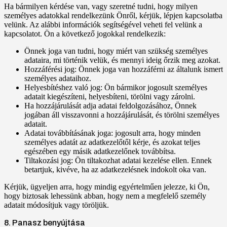
Ha bármilyen kérdése van, vagy szeretné tudni, hogy milyen
személyes adatokkal rendelkezünk Önről, kérjük, lépjen kapcsolatba
velünk. Az alábbi információk segítségével veheti fel velünk a
kapcsolatot. Ön a következő jogokkal rendelkezik:
Önnek joga van tudni, hogy miért van szükség személyes
adataira, mi történik velük, és mennyi ideig őrzik meg azokat.
Hozzáférési jog: Önnek joga van hozzáférni az általunk ismert
személyes adataihoz.
Helyesbítéshez való jog: Ön bármikor jogosult személyes
adatait kiegészíteni, helyesbíteni, törölni vagy zárolni.
Ha hozzájárulását adja adatai feldolgozásához, Önnek
jogában áll visszavonni a hozzájárulását, és törölni személyes
adatait.
Adatai továbbításának joga: jogosult arra, hogy minden
személyes adatát az adatkezelőtől kérje, és azokat teljes
egészében egy másik adatkezelőnek továbbítsa.
Tiltakozási jog: Ön tiltakozhat adatai kezelése ellen. Ennek
betartjuk, kivéve, ha az adatkezelésnek indokolt oka van.
Kérjük, ügyeljen arra, hogy mindig egyértelműen jelezze, ki Ön,
hogy biztosak lehessünk abban, hogy nem a megfelelő személy
adatait módosítjuk vagy töröljük.
8. Panasz benyújtása