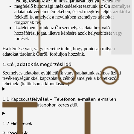
feldolgozásához az Ön hozzájárulását igénylő esetekben;
megfelelő biztonsági intézkedéseket teszünk az Ön személyes
adatainak védelme érdekében, és ezt megköveteljük azoktól a
felektől is, amelyek a nevünkben személyes adatokat
dolgoznak fel;
tiszteletben tartjuk az Ön személyes adataihoz való
hozzáférési jogát, illetve kérésére azok helyesbítését vagy
törlését.
Ha kérdése van, vagy szeretné tudni, hogy pontosan milyen
adatokat tárolunk Önről, forduljon hozzánk.
1. Cél, adatok és megőrzési idő
Személyes adatokat gyűjthetünk vagy kaphatunk számos üzleti
tevékenységünkkel kapcsolatos célból, amelyek a következők
lehetnek: (kattintson a kibontáshoz)
1.1 Kapcsolatfelvétel – Telefonon, e-mailen, e-mailen
és/vagy webes űrlapokon keresztül
1.2 Hírlevelek
2. Cookie-k