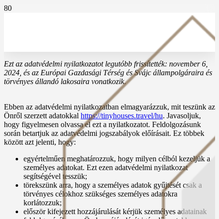
Ezt az adatvédelmi nyilatkozatot legutóbb frissítették: november 6,
2024, és az Európai Gazdasági Térség és Svájc állampolgáraira és
törvényes állandó lakosaira vonatkozik.
Ebben az adatvédelmi nyilatkozatban elmagyarázzuk, mit teszünk az
Önről szerzett adatokkal
https://tinyhouses.travel/hu
. Javasoljuk,
hogy figyelmesen olvassa el ezt a nyilatkozatot. Feldolgozásunk
során betartjuk az adatvédelmi jogszabályok előírásait. Ez többek
között azt jelenti, hogy:
egyértelműen meghatározzuk, hogy milyen célból kezeljük a
személyes adatokat. Ezt ezen adatvédelmi nyilatkozat
segítségével tesszük;
törekszünk arra, hogy a személyes adatok gyűjtését csak a
törvényes célokhoz szükséges személyes adatokra
korlátozzuk;
először kifejezett hozzájárulását kérjük személyes adatainak