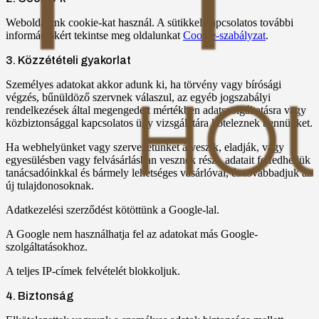
Weboldalunk cookie-kat használ. A sütikkel kapcsolatos további
információkért tekintse meg oldalunkat
Cookie-szabályzat
.
3. Közzétételi gyakorlat
Személyes adatokat akkor adunk ki, ha törvény vagy bírósági
végzés, bűnüldöző szervnek válaszul, az egyéb jogszabályi
rendelkezések által megengedett mértékben adatszolgáltatásra vagy
közbiztonsággal kapcsolatos ügy vizsgálatára köteleznek bennünket.
Ha webhelyünket vagy szervezetünket átveszik, eladják, vagy
egyesülésben vagy felvásárlásban vesznek részt, adatait felfedhetjük
tanácsadóinkkal és bármely lehetséges vásárlóval, és továbbadjuk az
új tulajdonosoknak.
Adatkezelési szerződést kötöttünk a Google-lal.
A Google nem használhatja fel az adatokat más Google-
szolgáltatásokhoz.
A teljes IP-címek felvételét blokkoljuk.
4. Biztonság