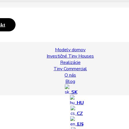
kt
Modely domov
Investičné Tiny Houses
Realizácie
Tiny Commercial
O nás
Blog
SK
HU
CZ
EN