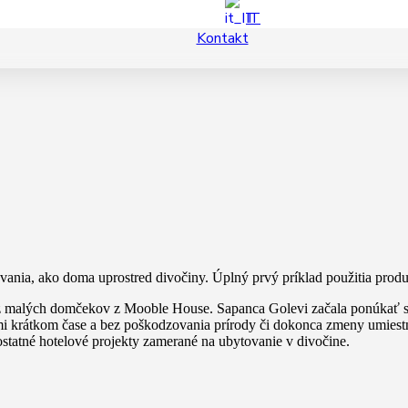
IT
Kontakt
nia, ako doma uprostred divočiny. Úplný prvý príklad použitia produ
z malých domčekov z Mooble House. Sapanca Golevi začala ponúkať sv
mi krátkom čase a bez poškodzovania prírody či dokonca zmeny umies
mostatné hotelové projekty zamerané na ubytovanie v divočine.