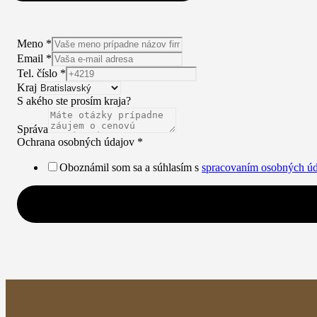
Meno
*
Email
*
Tel. číslo
*
Kraj
S akého ste prosím kraja?
Správa
Ochrana osobných údajov
*
Oboznámil som sa a súhlasím s
spracovaním osobných ú