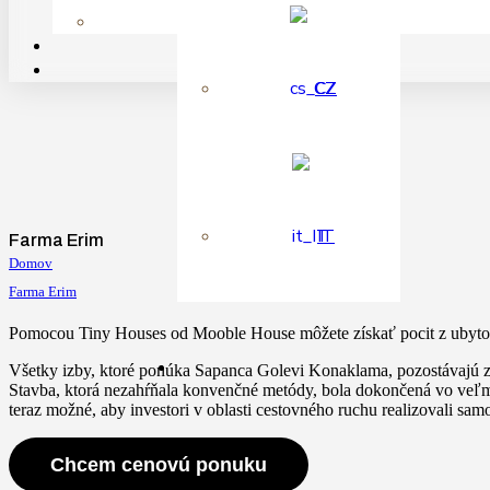
CZ
IT
Farma Erim
Domov
Farma Erim
Pomocou Tiny Houses od Mooble House môžete získať pocit z ubytova
Všetky izby, ktoré ponúka Sapanca Golevi Konaklama, pozostávajú 
Stavba, ktorá nezahŕňala konvenčné metódy, bola dokončená vo veľ
teraz možné, aby investori v oblasti cestovného ruchu realizovali sa
Chcem cenovú ponuku