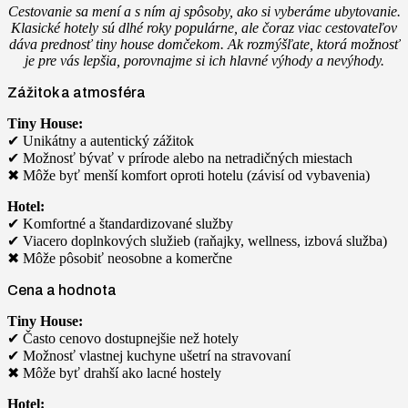
Cestovanie sa mení a s ním aj spôsoby, ako si vyberáme ubytovanie.
Klasické hotely sú dlhé roky populárne, ale čoraz viac cestovateľov
dáva prednosť tiny house domčekom. Ak rozmýšľate, ktorá možnosť
je pre vás lepšia, porovnajme si ich hlavné výhody a nevýhody.
Zážitok a atmosféra
Tiny House:
✔ Unikátny a autentický zážitok
✔ Možnosť bývať v prírode alebo na netradičných miestach
✖ Môže byť menší komfort oproti hotelu (závisí od vybavenia)
Hotel:
✔ Komfortné a štandardizované služby
✔ Viacero doplnkových služieb (raňajky, wellness, izbová služba)
✖ Môže pôsobiť neosobne a komerčne
Cena a hodnota
Tiny House:
✔ Často cenovo dostupnejšie než hotely
✔ Možnosť vlastnej kuchyne ušetrí na stravovaní
✖ Môže byť drahší ako lacné hostely
Hotel: