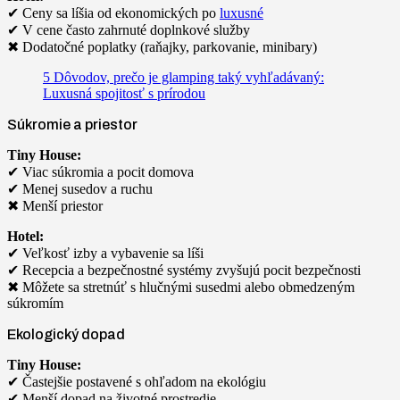
✔ Ceny sa líšia od ekonomických po
luxusné
✔ V cene často zahrnuté doplnkové služby
✖ Dodatočné poplatky (raňajky, parkovanie, minibary)
5 Dôvodov, prečo je glamping taký vyhľadávaný:
Luxusná spojitosť s prírodou
Súkromie a priestor
Tiny House:
✔ Viac súkromia a pocit domova
✔ Menej susedov a ruchu
✖ Menší priestor
Hotel:
✔ Veľkosť izby a vybavenie sa líši
✔ Recepcia a bezpečnostné systémy zvyšujú pocit bezpečnosti
✖ Môžete sa stretnúť s hlučnými susedmi alebo obmedzeným
súkromím
Ekologický dopad
Tiny House:
✔ Častejšie postavené s ohľadom na ekológiu
✔ Menší dopad na životné prostredie