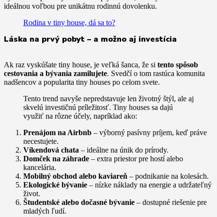
ideálnou voľbou pre unikátnu rodinnú dovolenku.
Rodina v tiny house, dá sa to?
Láska na prvý pobyt – a možno aj investícia
Ak raz vyskúšate tiny house, je veľká šanca, že si
tento spôsob
cestovania a bývania zamilujete
. Svedčí o tom rastúca komunita
nadšencov a popularita tiny houses po celom svete.
Tento trend navyše nepredstavuje len životný štýl, ale aj
skvelú investičnú príležitosť. Tiny houses sa dajú
využiť na rôzne účely, napríklad ako:
Prenájom na Airbnb
– výborný pasívny príjem, keď práve
necestujete.
Víkendová chata
– ideálne na únik do prírody.
Domček na záhrade
– extra priestor pre hostí alebo
kancelária.
Mobilný obchod alebo kaviareň
– podnikanie na kolesách.
Ekologické bývanie
– nízke náklady na energie a udržateľný
život.
Študentské alebo dočasné bývanie
– dostupné riešenie pre
mladých ľudí.