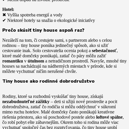
Hotel:
✖ Vyššia spotreba energií a vody
✔ Niektoré hotely sa snažia o ekologické iniciatívy
Prečo skúsiť tiny house aspoň raz?
Nezáleží na tom, či cestujete sami, s partnerom alebo s celou
rodinou – tiny house ponúka jedinečný spôsob, ako si užiť
cestovanie inak. Solo cestovatelia ocenia pokoj a
sebestačnosť
,
ktoré malé domčeky ponúkajú, zatiaľ čo páry môžu zažiť
romantiku
v
útulnom
a netradičnom prostredí. Navyše, mnohé tiny
houses sa nachádzajú na nádherných miestach v prírode, kde si
môžete vychutnať ničím nerušené chvíle.
Tiny house ako rodinné dobrodružstvo
Rodiny, ktoré sa rozhodnú vyskúšať tiny house, získajú
nezabudnuteľné zážitky
– deti si užijú nové prostredie a pocit
dobrodružstva, zatiaľ čo rodičia si môžu oddýchnuť v súkromí
mimo ruchu hotelov. Malé domčeky často ponúkajú kreatívne
riešenia priestoru, ako sú poschodové postele alebo
loftové spálne
,
čo robí pobyt ešte zábavnejším. Okrem toho si rodina môže viac
vychutnať spoločný čas bez rozptyľovania, čo tiny house urobí