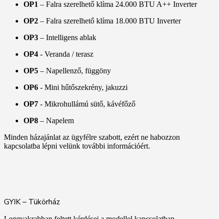
OP1
– Falra szerelhető klíma 24.000 BTU A++ Inverter
OP2
– Falra szerelhető klíma 18.000 BTU Inverter
OP3
– Intelligens ablak
OP4
- Veranda / terasz
OP5
– Napellenző, függöny
OP6
- Mini hűtőszekrény, jakuzzi
OP7
- Mikrohullámú sütő, kávéfőző
OP8
– Napelem
Minden házajánlat az ügyfélre szabott, ezért ne habozzon
kapcsolatba lépni velünk további információért.
GYIK – Tükörház
Leggyakrabban feltett kérdései a modellel kapcsolatban.