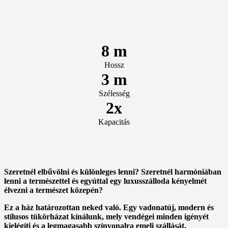
8 m
Hossz
3 m
Szélesség
2x
Kapacitás
Szeretnél elbűvölni és különleges lenni? Szeretnél harmóniában
lenni a természettel és egyúttal egy luxusszálloda kényelmét
élvezni a természet közepén?
Ez a ház határozottan neked való. Egy vadonatúj, modern és
stílusos tükörházat kínálunk, mely vendégei minden igényét
kielégíti és a legmagasabb színvonalra emeli szállását.