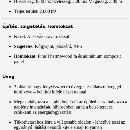
Hosszúság: 8,00 mx Szélesség: 3,00 mx Magasság: 3,00 m
Teljes terület: 24,00 m²
Építés, szigetelés, homlokzat
Keret
: Acél váz csavarozással
Szigetelés
: Kőgyapot, párazáró, XPS
Homlokzat
: Finn Thermowood fa és alumínium kompozit
panel
Üveg
3 oldalról nagy fényvisszaverő üveggel és átlátszó üveggel
körülvéve – belülről kifelé nézet nappal
Megakadályozza a naphő bejutását az épületbe, szabályozza a
napfény intenzitását, hűvösebben tartja a belső teret és
csökkenti az energiafogyasztást
Tükörhatást hoz létre a világosabb oldalon - lehetővé teszi az
egyirányú rálátást belülről kifelé a nap folyamán