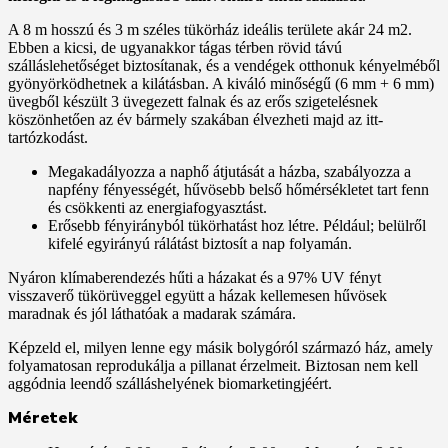
A 8 m hosszú és 3 m széles tükörház ideális területe akár 24 m2.
Ebben a kicsi, de ugyanakkor tágas térben rövid távú
szálláslehetőséget biztosítanak, és a vendégek otthonuk kényelméből
gyönyörködhetnek a kilátásban. A kiváló minőségű (6 mm + 6 mm)
üvegből készült 3 üvegezett falnak és az erős szigetelésnek
köszönhetően az év bármely szakában élvezheti majd az itt-
tartózkodást.
Megakadályozza a naphő átjutását a házba, szabályozza a
napfény fényességét, hűvösebb belső hőmérsékletet tart fenn
és csökkenti az energiafogyasztást.
Erősebb fényirányból tükörhatást hoz létre. Például; belülről
kifelé egyirányú rálátást biztosít a nap folyamán.
Nyáron klímaberendezés hűti a házakat és a 97% UV fényt
visszaverő tükörüveggel együtt a házak kellemesen hűvösek
maradnak és jól láthatóak a madarak számára.
Képzeld el, milyen lenne egy másik bolygóról származó ház, amely
folyamatosan reprodukálja a pillanat érzelmeit. Biztosan nem kell
aggódnia leendő szálláshelyének biomarketingjéért.
Méretek