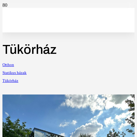
Tükörház
Otthon
Statikus házak
Tükörház