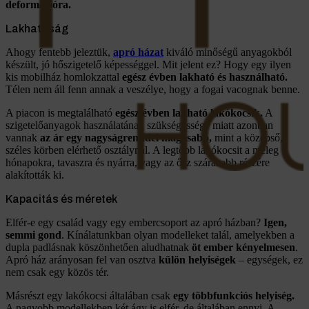
deformációra.
Lakhatóság
Ahogy fentebb jeleztük,
apró házat
kiváló minőségű anyagokból
készült, jó hőszigetelő képességgel. Mit jelent ez? Hogy egy ilyen
kis mobilház homlokzattal
egész évben lakható és használható.
Télen nem áll fenn annak a veszélye, hogy a fogai vacognak benne.
A piacon is megtalálható
egész évben lakható lakókocsik.
A
szigetelőanyagok használatának szükségessége miatt azonban
vannak
az ár egy nagyságrenddel magasabb,
mint a középső,
széles körben elérhető osztálynál. A legtöbb lakókocsit a meleg
hónapokra, tavaszra és nyárra, vagy az ősz szárazabb részére
alakították ki.
Kapacitás és méretek
Elfér-e egy család vagy egy embercsoport az apró házban?
Igen,
semmi gond
. Kínálatunkban olyan modelleket talál, amelyekben a
dupla padlásnak köszönhetően aludhatnak
öt ember kényelmesen
.
Apró ház arányosan fel van osztva
külön helyiségek
– egységek, ez
nem csak egy közös tér.
Másrészt egy lakókocsi általában csak
egy többfunkciós helyiség.
A nagyobb modellekben két ágy is elfér, de általában ennyi. A