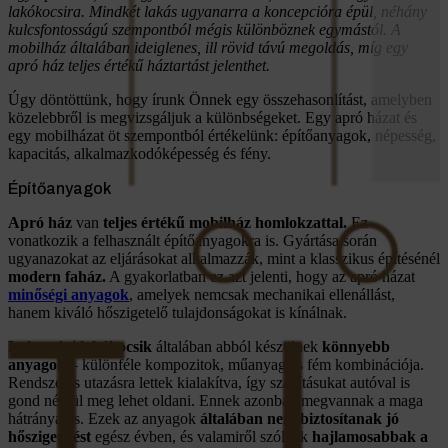
lakókocsira. Mindkét lakás ugyanarra a koncepcióra épül, néhány
kulcsfontosságú szempontból mégis különböznek egymástól. A
mobilház általában ideiglenes, ill rövid távú megoldás, míg egy
apró ház teljes értékű háztartást jelenthet.
Úgy döntöttünk, hogy írunk Önnek egy összehasonlítást, amelyben
közelebbről is megvizsgáljuk a különbségeket. Egy apró házat és
egy mobilházat öt szempontból értékelünk: építőanyagok, népesség,
kapacitás, alkalmazkodóképesség és fény.
Építőanyagok
Apró ház
van
teljes értékű mobilház homlokzattal.
Ez
vonatkozik a felhasznált építőanyagokra is. Gyártása során
ugyanazokat az eljárásokat alkalmazzák, mint a klasszikus építésénél
modern faház.
A gyakorlatban ez azt jelenti, hogy az apró házat
minőségi anyagok
, amelyek nemcsak mechanikai ellenállást,
hanem kiváló hőszigetelő tulajdonságokat is kínálnak.
Lakossági lakókocsik
általában abból készülnek
könnyebb
anyagok
– különféle kompozitok, műanyag és fém kombinációja.
Rendszeres utazásra lettek kialakítva, így szállításukat autóval is
gond nélkül meg lehet oldani. Ennek azonban megvannak a maga
hátrányai is. Ezek az anyagok
általában nem biztosítanak jó
hőszigetelést
egész évben, és valamiről szólnak
hajlamosabbak a