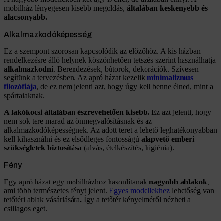
mobilház lényegesen kisebb megoldás,
általában keskenyebb és
alacsonyabb.
Alkalmazkodóképesség
Ez a szempont szorosan kapcsolódik az előzőhöz. A kis házban
rendelkezésre álló helynek köszönhetően tetszés szerint használhatja
alkalmazkodni
. Berendezések, bútorok, dekorációk. Szívesen
segítünk a tervezésben. Az apró házat kezelik
minimalizmus
filozófiája
, de ez nem jelenti azt, hogy úgy kell benne élned, mint a
spártaiaknak.
A lakókocsi általában észrevehetően kisebb.
Ez azt jelenti, hogy
nem sok tere marad az önmegvalósításnak és az
alkalmazkodóképességnek. Az adott teret a lehető leghatékonyabban
kell kihasználni és ez elsődleges fontosságú
alapvető emberi
szükségletek biztosítása
(alvás, ételkészítés, higiénia).
Fény
Egy apró házat egy mobilházhoz hasonlítanak
nagyobb ablakok
,
ami több természetes fényt jelent.
Egyes modellekhez
lehetőség van
tetőtéri ablak vásárlására
.
Így a tetőtér kényelméről nézheti a
csillagos eget.