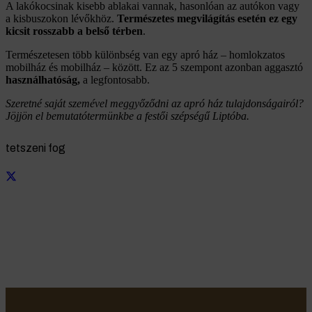
A lakókocsinak kisebb ablakai vannak, hasonlóan az autókon vagy
a kisbuszokon lévőkhöz.
Természetes megvilágítás esetén ez egy
kicsit rosszabb a belső térben
.
Természetesen több különbség van egy apró ház – homlokzatos
mobilház és mobilház – között. Ez az 5 szempont azonban aggasztó
használhatóság,
a legfontosabb.
Szeretné saját szemével meggyőződni az apró ház tulajdonságairól?
Jöjjön el bemutatótermünkbe a festői szépségű Liptóba.
tetszeni fog